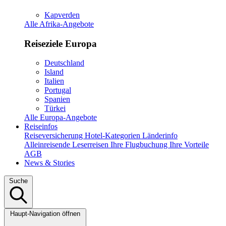
Kapverden
Alle Afrika-Angebote
Reiseziele Europa
Deutschland
Island
Italien
Portugal
Spanien
Türkei
Alle Europa-Angebote
Reiseinfos
Reiseversicherung
Hotel-Kategorien
Länderinfo
Alleinreisende
Leserreisen
Ihre Flugbuchung
Ihre Vorteile
AGB
News & Stories
Suche
Haupt-Navigation öffnen