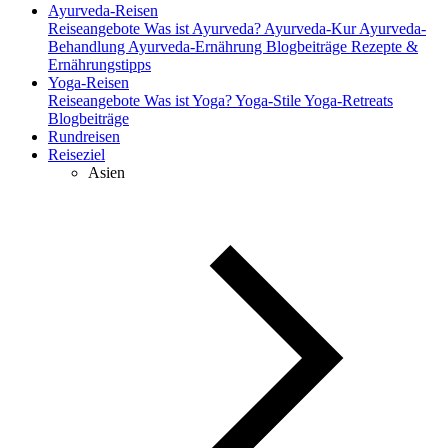
Ayurveda-Reisen
Reiseangebote
Was ist Ayurveda?
Ayurveda-Kur
Ayurveda-
Behandlung
Ayurveda-Ernährung
Blogbeiträge
Rezepte &
Ernährungstipps
Yoga-Reisen
Reiseangebote
Was ist Yoga?
Yoga-Stile
Yoga-Retreats
Blogbeiträge
Rundreisen
Reiseziel
Asien