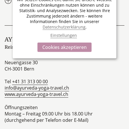
Ihre Vorteile
ohne Einschränkungen nutzen können und zu
Statistik- und Analysezwecken. Sie können Ihre
Zustimmung jederzeit ändern - weitere
Informationen finden Sie in unserer
Datenschutzerklärung
.
Einstellungen
TRAVEL
AYURVEDA & YOGA
Cookies akzeptieren
Reisen für Körper und Geist
Neuengasse 30
CH-3001
Bern
Tel
+41 31 313 00 00
info@ayurveda-yoga-travel.ch
www.ayurveda-yoga-travel.ch
Öffnungszeiten
Montag – Freitag 09.00 Uhr bis 18.00 Uhr
(durchgehend per Telefon oder E-Mail)