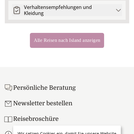
Verhaltensempfehlungen und
Kleidung
Alle Reisen nach Island anzeigen
Footer
Persönliche Beratung
Newsletter bestellen
Reisebroschüre
Wir setzen Cookies ein, damit Sie unsere Website