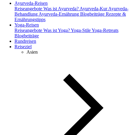
Ayurveda-Reisen
Reiseangebote
Was ist Ayurveda?
Ayurveda-Kur
Ayurveda-
Behandlung
Ayurveda-Ernährung
Blogbeiträge
Rezepte &
Ernährungstipps
Yoga-Reisen
Reiseangebote
Was ist Yoga?
Yoga-Stile
Yoga-Retreats
Blogbeiträge
Rundreisen
Reiseziel
Asien