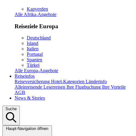
Kapverden
Alle Afrika-Angebote
Reiseziele Europa
Deutschland
Island
Italien
Portugal
Spanien
Türkei
Alle Europa-Angebote
Reiseinfos
Reiseversicherung
Hotel-Kategorien
Länderinfo
Alleinreisende
Leserreisen
Ihre Flugbuchung
Ihre Vorteile
AGB
News & Stories
Suche
Haupt-Navigation öffnen