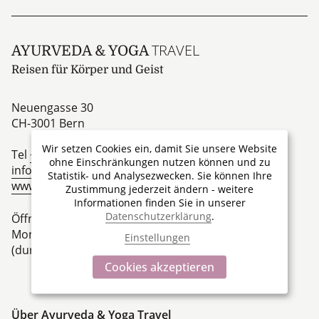
TRAVEL
AYURVEDA & YOGA
Reisen für Körper und Geist
Neuengasse 30
CH-3001
Bern
Wir setzen Cookies ein, damit Sie unsere Website
Tel
+41 31 313 00 00
ohne Einschränkungen nutzen können und zu
info@ayurveda-yoga-travel.ch
Statistik- und Analysezwecken. Sie können Ihre
www.ayurveda-yoga-travel.ch
Zustimmung jederzeit ändern - weitere
Informationen finden Sie in unserer
Datenschutzerklärung
.
Öffnungszeiten
Montag – Freitag 09.00 Uhr bis 18.00 Uhr
Einstellungen
(durchgehend per Telefon oder E-Mail)
Cookies akzeptieren
Über Ayurveda & Yoga Travel