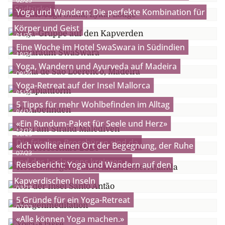
02/25
Südtürkei
Yoga und Wandern: Die perfekte Kombination für
Körper und Geist
01/25
Eine Woche im Hotel SwaSwara in Südindien
10/24
Yoga, Wandern und Ayurveda auf Madeira
09/24
Yoga-Retreat auf der Insel Mallorca
05/24
5 Tipps für mehr Wohlbefinden im Alltag
04/24
«Ein Rundum-Paket für Seele und Herz»
12/23
08/23
Die frischen Broschüren sind da
«Ich wollte einen Ort der Begegnung, der Ruhe
07/23
und des Loslassens kreieren.»
Reisebericht: Yoga und Wandern auf den
Kapverdischen Inseln
03/23
5 Gründe für ein Yoga-Retreat
07/22
«Alle können Yoga machen.»