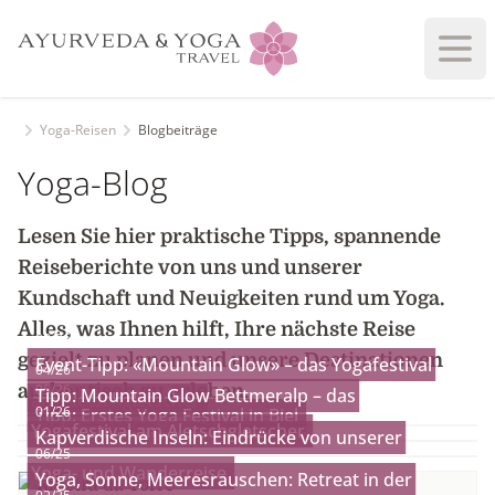
Haup
Yoga-Reisen
Blogbeiträge
Yoga-Blog
Lesen Sie hier praktische Tipps, spannende
Reiseberichte von uns und unserer
Kundschaft und Neuigkeiten rund um Yoga.
Alles, was Ihnen hilft, Ihre nächste Reise
08/26
gezielt zu planen und unsere Destinationen
Event-Tipp: «Mountain Glow» – das Yogafestival
04/26
authentisch zu erleben.
05/26
Tipp: Mountain Glow Bettmeralp – das
am Aletschgletscher
01/26
Tipp: Erstes Yoga Festival in Biel
Yogafestival am Aletschgletscher
Kapverdische Inseln: Eindrücke von unserer
06/25
Yoga- und Wanderreise
Yoga, Sonne, Meeresrauschen: Retreat in der