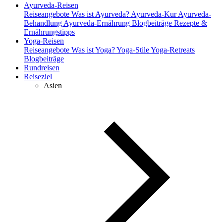
Ayurveda-Reisen
Reiseangebote
Was ist Ayurveda?
Ayurveda-Kur
Ayurveda-
Behandlung
Ayurveda-Ernährung
Blogbeiträge
Rezepte &
Ernährungstipps
Yoga-Reisen
Reiseangebote
Was ist Yoga?
Yoga-Stile
Yoga-Retreats
Blogbeiträge
Rundreisen
Reiseziel
Asien