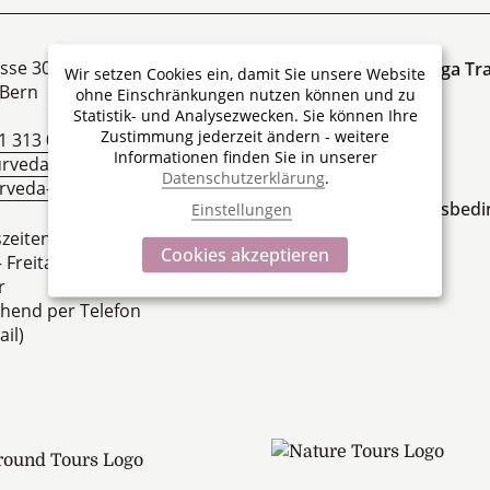
sse 30
Über Ayurveda & Yoga Tra
Wir setzen Cookies ein, damit Sie unsere Website
Bern
ohne Einschränkungen nutzen können und zu
Team
Statistik- und Analysezwecken. Sie können Ihre
Zustimmung jederzeit ändern - weitere
Stellen
1 313 00 00
Informationen finden Sie in unserer
rveda-yoga-travel.ch
Die Firmengruppe
Datenschutzerklärung
.
veda-yoga-travel.ch
Allgemeine Geschäftsbed
Einstellungen
zeiten
Cookies akzeptieren
 Freitag 09.00 Uhr bis
r
hend per Telefon
il)