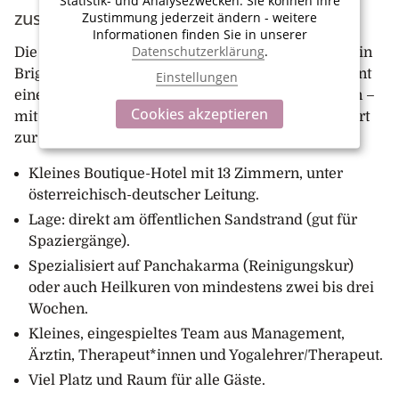
zusammengefasst
Zustimmung jederzeit ändern - weitere
Informationen finden Sie in unserer
Datenschutzerklärung
.
Die Hotelbesitzerin Ira Schäffner und die Managerin
Brigitte Meier haben mit viel Liebe und Engagement
Einstellungen
eine Wohlfühloase für Körper und Geist geschaffen –
Cookies akzeptieren
mit hohem Erholungswert. Kaum da, kam ich sofort
zur Ruhe.
Kleines Boutique-Hotel mit 13 Zimmern, unter
österreichisch-deutscher Leitung.
Lage: direkt am öffentlichen Sandstrand (gut für
Spaziergänge).
Spezialisiert auf Panchakarma (Reinigungskur)
oder auch Heilkuren von mindestens zwei bis drei
Wochen.
Kleines, eingespieltes Team aus Management,
Ärztin, Therapeut*innen und Yogalehrer/Therapeut.
Viel Platz und Raum für alle Gäste.