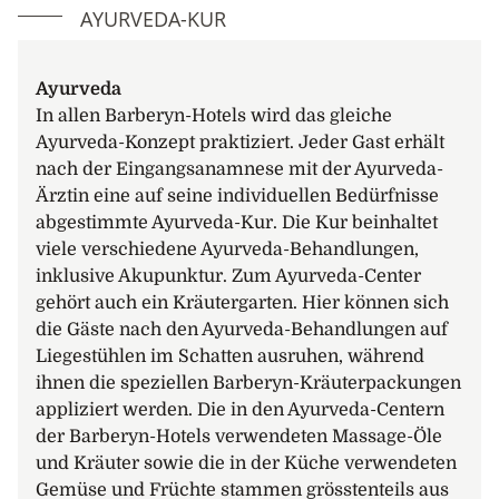
Ambiente
AYURVEDA-KUR
Bereits beim ersten Erkundungsgang durch das
Hotel spürt man die Magie des Ortes. Die üppige
tropische Natur strahlt in Verbindung mit der
Ayurveda
eigens für das Barberyn Beach entwickelten
In allen Barberyn-Hotels wird das gleiche
Bauweise des Gebäudes, Ruhe und Harmonie
Ayurveda-Konzept praktiziert. Jeder Gast erhält
aus. Diese überträgt sich sofort auf die Gäste. Die
nach der Eingangsanamnese mit der Ayurveda-
gesamte Atmosphäre im Barberyn Beach wird
Ärztin eine auf seine individuellen Bedürfnisse
von den verschiedenen Aspekten von Ayurveda,
abgestimmte Ayurveda-Kur. Die Kur beinhaltet
der Wissenschaft vom Leben, durchdrungen. Hier
viele verschiedene Ayurveda-Behandlungen,
wird sehr viel Wert darauf gelegt, die Ayurveda-
inklusive Akupunktur. Zum Ayurveda-Center
Kur optimal durch die Ernährung zu
gehört auch ein Kräutergarten. Hier können sich
unterstützen. Mittags wird zwar ein Buffet
die Gäste nach den Ayurveda-Behandlungen auf
angeboten, jedoch wird jeder Gast von einer
Liegestühlen im Schatten ausruhen, während
Ärztin durch das Angebot geführt und bei der
ihnen die speziellen Barberyn-Kräuterpackungen
Auswahl der Speisen beraten. Abends wird
appliziert werden. Die in den Ayurveda-Centern
jedem Gast ein Menu serviert.
der Barberyn-Hotels verwendeten Massage-Öle
und Kräuter sowie die in der Küche verwendeten
Gästezimmer
Gemüse und Früchte stammen grösstenteils aus