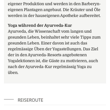
Alle 45 Gästezimmer befinden sich im zweiten
eigener Produktion und werden in den Barberyn-
Hauptgebäude; dieses steht wunderschön leicht
eigenen Plantagen angebaut. Die Kräuter und Öle
erhöht auf einem Hügel, dem Meer zugewandt.
werden in der hauseigenen Apotheke aufbereitet.
Offene Treppen verbinden die drei
verschiedenen Ebenen des Gebäudes
Yoga während der Ayurveda-Kur
miteinander. Die Gästezimmer wurden im
Ayurveda, die Wissenschaft vom langen und
typischen Barberyn-Stil mit Möbeln aus
gesunden Leben, beinhaltet sehr viele Tipps zum
einheimischem Holz eingerichtet. In diesem
gesunden Leben. Einer davon ist auch das
angenehmen Ambiente, kombiniert mit den
regelmässige Üben der Yogastellungen. Das Ziel
Barberyn-typischen harmonischen Farben, fühlt
der in den Ayurveda-Resorts angebotenen
man sich in diesen Zimmern sofort wie zu Hause.
Yogalektionen ist, die Gäste zu motivieren, auch
Zur Einrichtung der Zimmer gehören neben
nach der Ayurveda-Kur regelmässig Yoga zu
einem Schreibtisch und Stuhl auch ein Ventilator,
üben.
ein Bad sowie eine Yogamatte für die tägliche
Praxis. Die grosszügigen Deluxe Studio Rooms
sind sehr geräumig und verfügen zusätzlich über
einen Wohnbereich. Alle Gästezimmer verfügen
REISEROUTE
über einen eigenen Balkon, welcher Richtung
Meer ausgerichtet ist. Für Gäste, die Mühe haben,