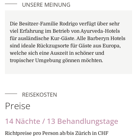
UNSERE MEINUNG
sich an das tropische Klima zu gewöhnen, gibt es
ein paar Zimmer, welche mit einer Klimaanlage
ausgerüstet werden können (gegen Zuschlag von
Die Besitzer-Familie Rodrigo verfügt über sehr
EUR 15.-/Tag und nur mit ärztlicher Empfehlung).
viel Erfahrung im Betrieb von Ayurveda-Hotels
Ausflüge
für ausländische Kur-Gäste. Alle Barberyn Hotels
Mehrmals wöchentlich organisiert das Barberyn
sind ideale Rückzugsorte für Gäste aus Europa,
Beach für seine Gäste einen Ausflug in die nähere
welche sich eine Auszeit in schöner und
Umgebung, beispielsweise nach Galle oder
tropischer Umgebung gönnen möchten.
Matara oder zu den Märkten in der Nähe von
Weligama. Die Teilnahme ist kostenlos, die Gäste
können kurz entschlossen daran teilnehmen oder
sich im Hotel oder am Strand entspannen.
REISEKOSTEN
Preise
14 Nächte / 13 Behandlungstage
Richtpreise pro Person ab/bis Zürich in CHF