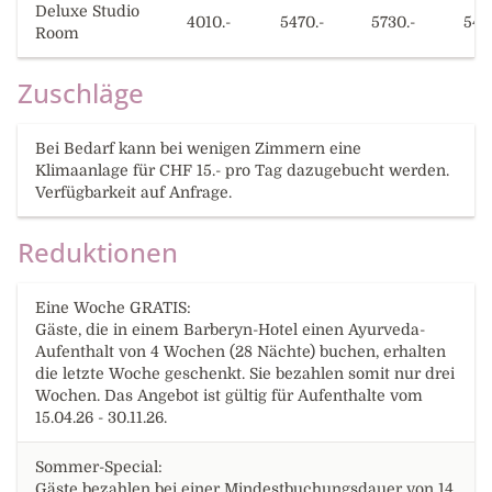
Deluxe Studio
4010.-
5470.-
5730.-
547
Room
Zuschläge
Bei Bedarf kann bei wenigen Zimmern eine
Klimaanlage für CHF 15.- pro Tag dazugebucht werden.
Verfügbarkeit auf Anfrage.
Reduktionen
Eine Woche GRATIS:
Gäste, die in einem Barberyn-Hotel einen Ayurveda-
Aufenthalt von 4 Wochen (28 Nächte) buchen, erhalten
die letzte Woche geschenkt. Sie bezahlen somit nur drei
Wochen. Das Angebot ist gültig für Aufenthalte vom
15.04.26 - 30.11.26.
Sommer-Special:
Gäste bezahlen bei einer Mindestbuchungsdauer von 14