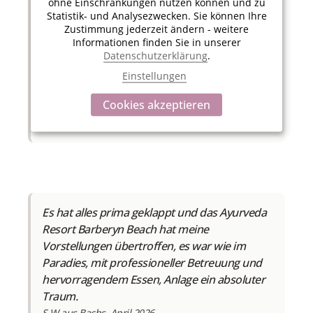
ohne Einschränkungen nutzen können und zu
Es hat alles prima geklappt und das Ayurveda
Statistik- und Analysezwecken. Sie können Ihre
Resort Barberyn Beach hat meine
Zustimmung jederzeit ändern - weitere
Vorstellungen übertroffen, es war wie im
Informationen finden Sie in unserer
Datenschutzerklärung
.
Paradies. Mit professioneller Betreuung und
hervorragendem Essen, fantastischer Yoga-
Einstellungen
Lehrer, Dschungelfeeling, zwei wunderschöne
Cookies akzeptieren
Pools. Die Anlage ein absoluter Traum.
S.W. aus Bachs, Mai 2026
Es hat alles prima geklappt und das Ayurveda
Resort Barberyn Beach hat meine
Vorstellungen übertroffen, es war wie im
Paradies, mit professioneller Betreuung und
hervorragendem Essen, Anlage ein absoluter
Traum.
S.W aus Bachs, April 2026