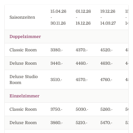
15.04.26
01.12.26
19.12.26
15.0
Saisonzeiten
-
-
-
-
30.11.26
18.12.26
14.03.27
14.0
Doppelzimmer
Classic Room
3380.-
4370.-
4520.-
437
Deluxe Room
3440.-
4460.-
4630.-
446
Deluxe Studio
3510.-
4570.-
4760.-
457
Room
Einzelzimmer
Classic Room
3750.-
5030.-
5260.-
503
Deluxe Room
3860.-
5210.-
5470.-
5210